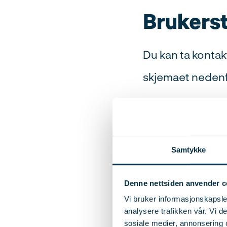
Brukerst
Du kan ta kontak
skjemaet nedenf
Suppor
Samtykke
Send inn ditt s
24 timer på uke
Denne nettsiden anvender c
til din studiek
Vi bruker informasjonskapsler
Ditt navn
analysere trafikken vår. Vi 
(Påkrevd)
sosiale medier, annonsering 