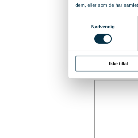
dem, eller som de har samlet
Samtykkevalg
Nødvendig
Din e-post
(Påkrevd)
Vi sender deg en lenk
Ikke tillat
Hva lurer du på?
(Påk