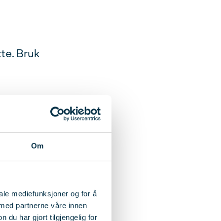
te. Bruk
Om
onstid er innen
sende spørsmål
jon.
iale mediefunksjoner og for å
 med partnerne våre innen
u har gjort tilgjengelig for