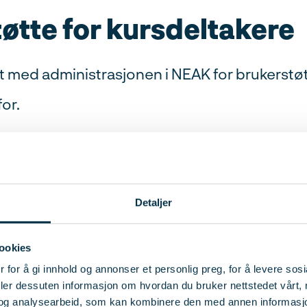
øtte for kursdeltakere
t med administrasjonen i NEAK for brukerstøt
or.
t
Detaljer
pørsmål her, så svarer vi deg så raskt vi kan! Resp
dager og 48 timer i helger. Husk at du også kan 
ookies
oordinator via læringsplattformens meldingsfunks
 for å gi innhold og annonser et personlig preg, for å levere sos
deler dessuten informasjon om hvordan du bruker nettstedet vårt,
og analysearbeid, som kan kombinere den med annen informasjon d