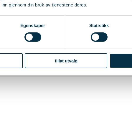
 inn gjennom din bruk av tjenestene deres.
Egenskaper
Statistikk
e til påmelding så snart den er klar.
tillat utvalg
revd)