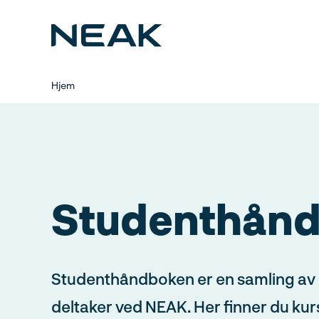
Hopp
til
hovedinnhold
Hjem
Studenthån
Studenthåndboken er en samling av 
deltaker ved NEAK. Her finner du kurs