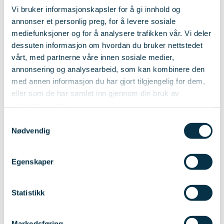
Vi bruker informasjonskapsler for å gi innhold og
Hvem passer kurset for?
annonser et personlig preg, for å levere sosiale
mediefunksjoner og for å analysere trafikken vår. Vi deler
Kurset er utviklet for deg med:
dessuten informasjon om hvordan du bruker nettstedet
vårt, med partnerne våre innen sosiale medier,
annonsering og analysearbeid, som kan kombinere den
med annen informasjon du har gjort tilgjengelig for dem,
byggfaglig bakgrunn (fagbrev, teknisk
eller som de har samlet inn gjennom din bruk av
fagskole eller tilsvarende erfaring)
tjenestene deres.
Samtykkevalg
interesse for energieffektivisering og
Nødvendig
bærekraftige løsninger
ønske om å jobbe rådgivende,
Egenskaper
selvstendig eller i samarbeid med
Statistikk
bedrifter, banker, eller
eiendomsaktører
Markedsføring