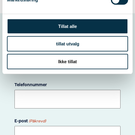
Tillat alle
Bestill rådgivning for
tillat utvalg
kurs i energirådgivning
Ikke tillat
og bygningsfysikk
Telefonnummer
E-post
(Påkrevd)