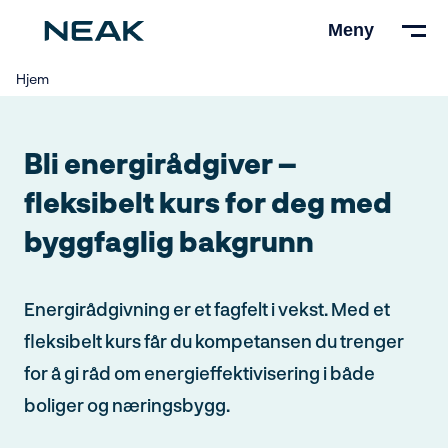
Hopp
Meny
til
hovedinnhold
Hjem
Bli energirådgiver –
fleksibelt kurs for deg med
byggfaglig bakgrunn
Energirådgivning er et fagfelt i vekst. Med et
fleksibelt kurs får du kompetansen du trenger
for å gi råd om energieffektivisering i både
boliger og næringsbygg.