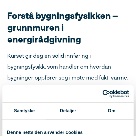
Forstå bygningsfysikken –
grunnmuren i
energirådgivning
Kurset gir deg en solid innføring i
bygningsfysikk, som handler om hvordan
bygninger oppfører seg i møte med fukt, varme,
kulde og luftbevegelser. Denne kunnskapen er
avgjørende når du skal vurdere energitilstand
og foreslå tiltak som faktisk fungerer i praksis –
Samtykke
Detaljer
Om
og som varer over tid.
Denne nettsiden anvender cookies