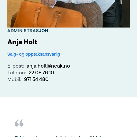
ADMINISTRASJON
Anja Holt
Salg- og opptaksansvarlig
E-post:
anja.holt@neak.no
Telefon:
22 08 76 10
Mobil:
971 54 480