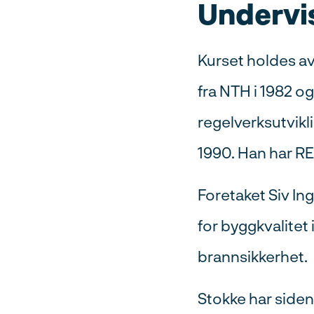
Undervis
Kurset holdes av
fra NTH i 1982 o
regelverksutvikl
1990. Han har R
Foretaket Siv In
for byggkvalitet 
brannsikkerhet.
Stokke har siden