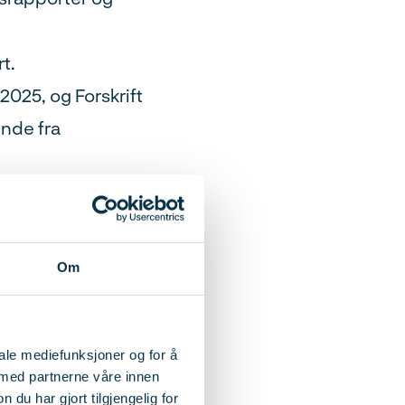
t.
025, og Forskrift
ende fra
Om
iale mediefunksjoner og for å
 med partnerne våre innen
ilstandsvurdering
u har gjort tilgjengelig for