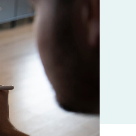
ma samtykker du til håndtering av
personopplysninger
.