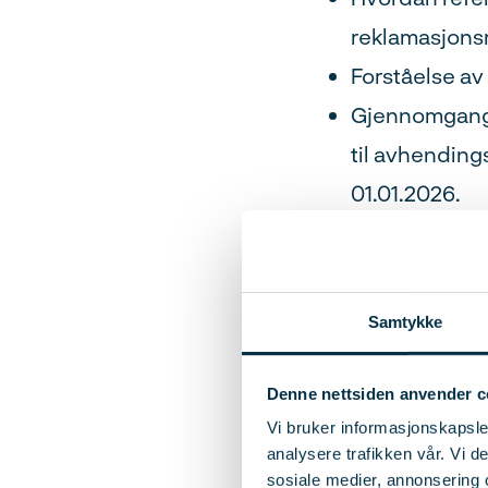
reklamasjons
Forståelse av
Gjennomgang a
til avhending
01.01.2026.
Hva lære
Samtykke
Kurset har følge
Denne nettsiden anvender c
Vi bruker informasjonskapsler
analysere trafikken vår. Vi 
Deltagerne sk
sosiale medier, annonsering 