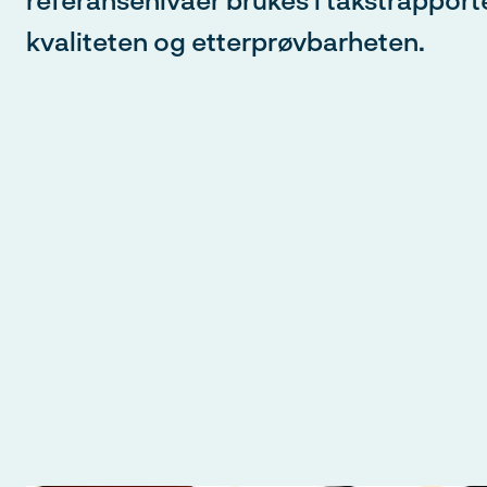
Hurtigpåmelding - Logg inn med d
kvaliteten og etterprøvbarheten.
og passord hos Norsk takst og se
påmelding.
E-post
Passord
Glemt passord?
Klikk her
Ved å sende inn skjema samtykker du til håndtering