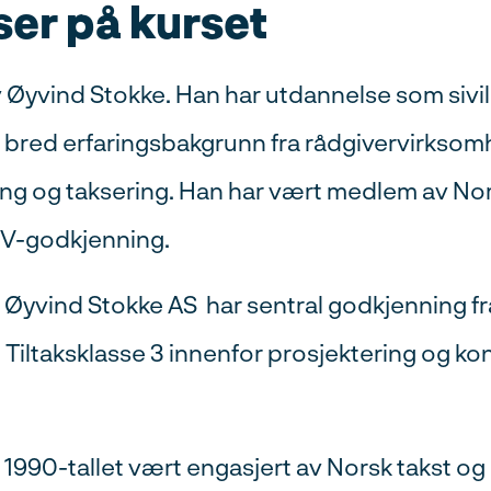
er på kurset
 Øyvind Stokke. Han har utdannelse som sivi
g bred erfaringsbakgrunn fra rådgivervirksom
ing og taksering. Han har vært medlem av Nor
EV-godkjenning.
g Øyvind Stokke AS har sentral godkjenning fr
i Tiltaksklasse 3 innenfor prosjektering og kon
 1990-tallet vært engasjert av Norsk takst o