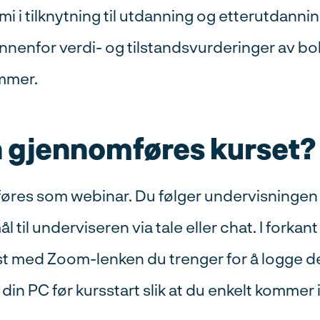
i tilknytning til utdanning og etterutdannin
innenfor verdi- og tilstandsvurderinger av bo
mmer.
 gjennomføres kurset?
res som webinar. Du følger undervisningen l
l til underviseren via tale eller chat. I forkant
st med Zoom-lenken du trenger for å logge d
n PC før kursstart slik at du enkelt kommer i