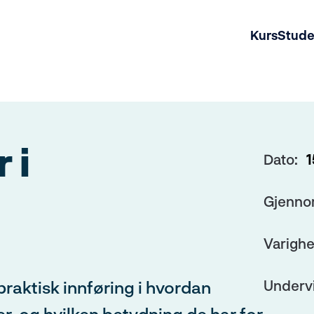
Kurs
Stud
 i
Dato:
1
sk
Ikke 
Gjenno
Varighe
takst:
praktisk innføring i hvordan
Underv
r, og hvilken betydning de har for