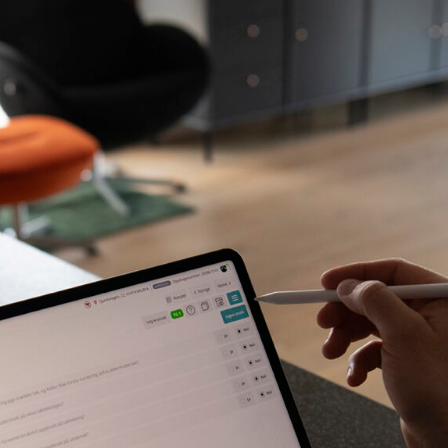
Adresse
Postnr
Poststed
Org nummer
Ved å sende inn skje