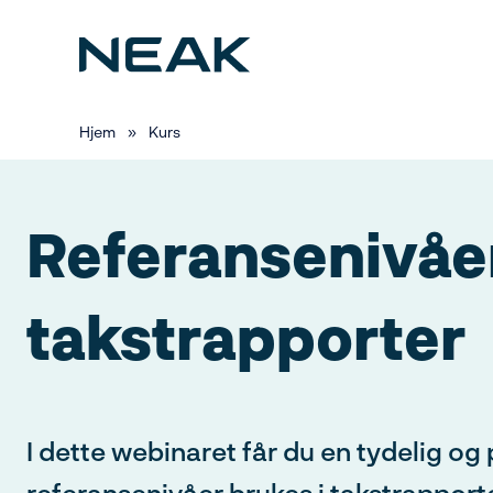
Hopp
til
hovedinnhold
Valgt kursdato
Hjem
»
Kurs
15. september 2026
Referansenivåer
Medlem i Nor
takstrapporter
takst:
I dette webinaret får du en tydelig og 
referansenivåer brukes i takstrapporte