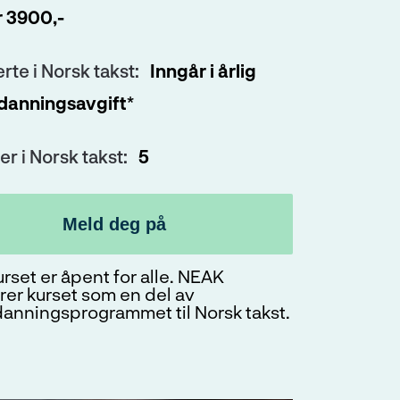
dlem i Norsk takst, fyll ut dette
r 3900,-
erte i Norsk takst:
Inngår i årlig
danningsavgift*
er i Norsk takst:
5
Meld deg på
rset er åpent for alle. NEAK
rer kurset som en del av
danningsprogrammet til Norsk takst.