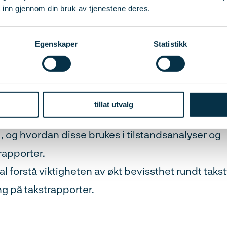
 av at dette fastsettes korrekt og tydelig.
 inn gjennom din bruk av tjenestene deres.
al kunne fastsette og beskrive referansenivå ved
ort.
Egenskaper
Statistikk
al kunne vurdere kritisk referansenivå inkl. event
 av referansenivå.
kal forstå hvordan referansenivå fremkommer i s
tillat utvalg
NS 3600:2025, samt Forskrift til avhendingslova
, og hvordan disse brukes i tilstandsanalyser og
rapporter.
al forstå viktigheten av økt bevissthet rundt taks
ng på takstrapporter.