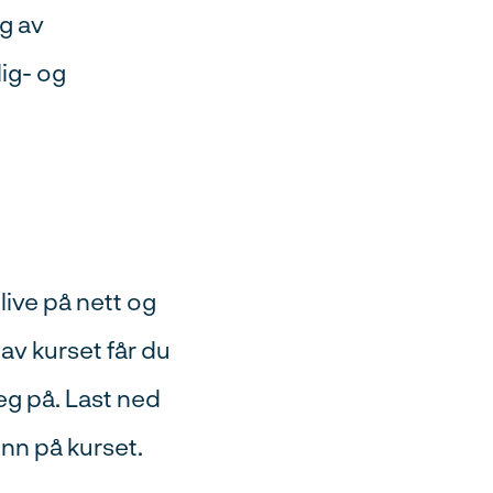
g av
lig- og
ive på nett og
 av kurset får du
eg på. Last ned
nn på kurset.