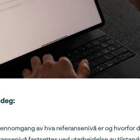
 deg:
jennomgang av hva referansenivå er og hvorfor de
ansenivå fastsettes ved utarbeidelse av tilstan