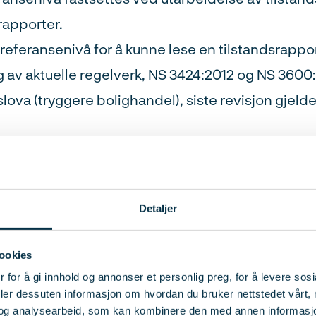
rapporter.
 referansenivå for å kunne lese en tilstandsrappor
v aktuelle regelverk, NS 3424:2012 og NS 3600:2
slova (tryggere bolighandel), siste revisjon gjeld
r du?
Detaljer
nde læringsmål:
ookies
 for å gi innhold og annonser et personlig preg, for å levere sos
deler dessuten informasjon om hvordan du bruker nettstedet vårt,
al få forståelse av begrepet referansenivå i en t
og analysearbeid, som kan kombinere den med annen informasjon d