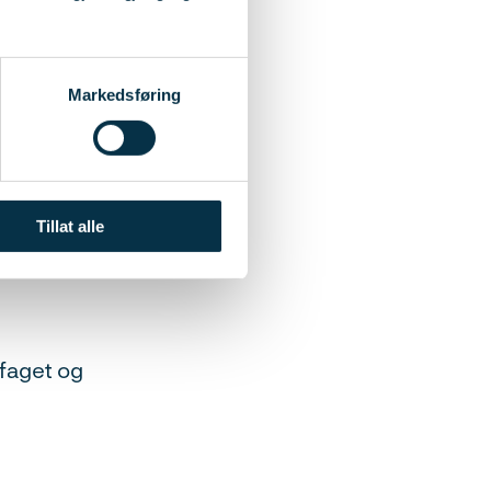
 utarbeidelse av
Markedsføring
uelle usikkerheter
tandardene NS
Tillat alle
 «Tryggere
tfaget og