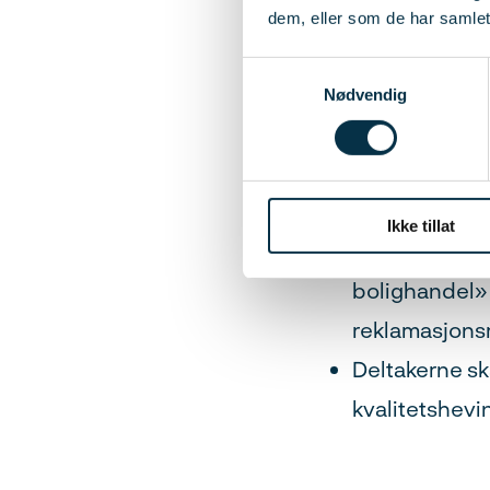
og viktigheten
dem, eller som de har samlet
Deltakerne sk
Samtykkevalg
tilstandsrapp
Nødvendig
Deltakerne sk
i fastsettelse
Deltakerne s
Ikke tillat
3424:2012 og 
bolighandel» 
reklamasjons
Deltakerne sk
kvalitetshevi