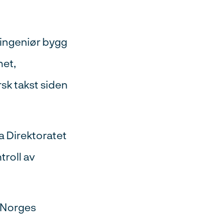
lingeniør bygg
het,
sk takst siden
a Direktoratet
troll av
g Norges