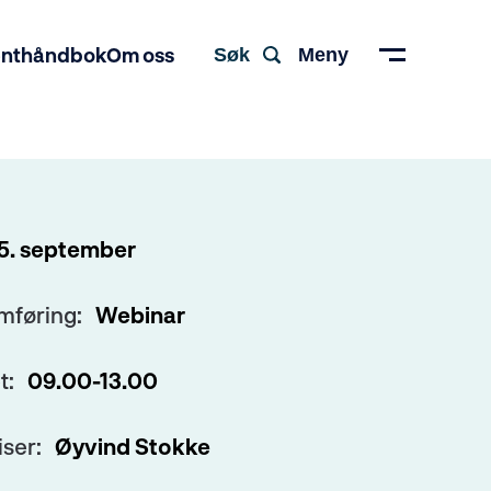
enthåndbok
Om oss
Søk
Meny
5. september
medlem i Norsk
mføring:
Webinar
t:
09.00-13.00
iser:
Øyvind Stokke