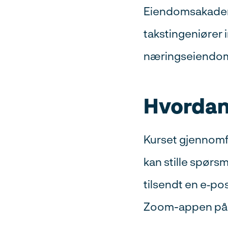
Eiendomsakademi 
takstingeniører 
næringseiendo
Hvordan
Kurset gjennomfø
kan stille spørsmå
tilsendt en e‑po
Zoom-appen på di