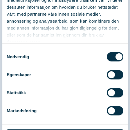
mediefunksjoner og for å analysere trafikken vår. Vi deler
dessuten informasjon om hvordan du bruker nettstedet
vårt, med partnerne våre innen sosiale medier,
annonsering og analysearbeid, som kan kombinere den
med annen informasjon du har gjort tilgjengelig for dem,
eller som de har samlet inn gjennom din bruk av
tjenestene deres.
Samtykkevalg
Nødvendig
Studenthåndbok
Egenskaper
Studenthåndboken er en samling av dine
rettigheter og ansvar som deltaker ved NEAK.
Her finner du kursreglement, nyttige tips og
Statistikk
lenker.
Markedsføring