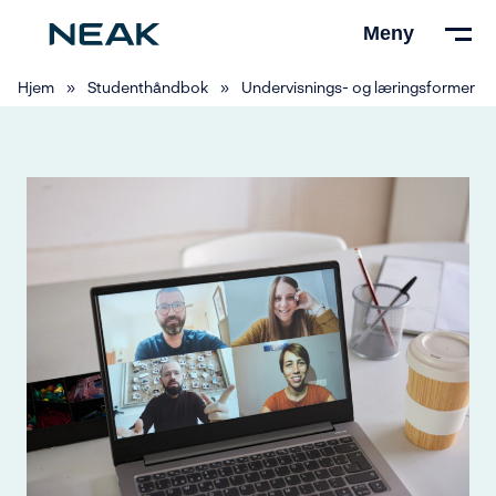
Hopp
Meny
til
hovedinnhold
Hjem
»
Studenthåndbok
»
Undervisnings- og læringsformer