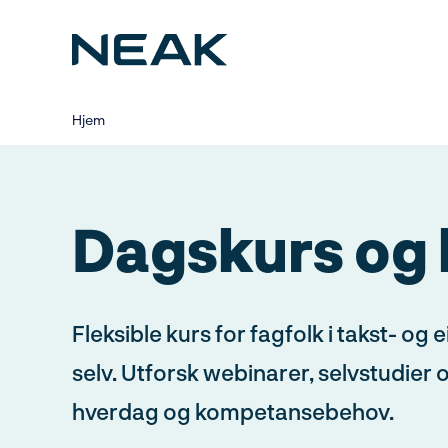
Hopp
til
hovedinnhold
Hjem
Dagskurs og 
Fleksible kurs for fagfolk i takst- o
selv. Utforsk webinarer, selvstudier o
hverdag og kompetansebehov.