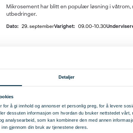
Mikrosement har blitt en populær løsning i våtrom, m
utbedringer.
Dato:
29. september
Varighet:
09.00-10.30
Underviser
TAKSERING OG TILSTANDSVURDERING
WEBINAR
Geofarer og eiendommer
Detaljer
I dette kurset vil du lære å vurdere terrengforhold, 
ookies
en kan hente kunnskaper om geologiske forhold 
 for å gi innhold og annonser et personlig preg, for å levere sos
deler dessuten informasjon om hvordan du bruker nettstedet vårt,
Dato:
7. oktober
Varighet:
09.00-12.00
Underviser:
Tho
og analysearbeid, som kan kombinere den med annen informasjon d
 inn gjennom din bruk av tjenestene deres.