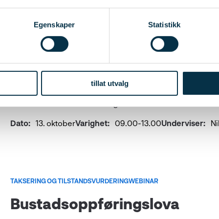
Egenskaper
Statistikk
FORVALTNING OG UTVIKLING AV EIENDOM
WEBINAR
FDV-dokumentasjon
tillat utvalg
Hva er tilstrekkelig dokumentasjon, hvordan kvalite
forbundet med innhenting?
Dato:
13. oktober
Varighet:
09.00-13.00
Underviser:
Ni
TAKSERING OG TILSTANDSVURDERING
WEBINAR
Bustadsoppføringslova