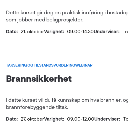
Dette kurset gir deg en praktisk innføring i bustadop
som jobber med boligprosjekter.
Dato:
21. oktober
Varighet:
09.00-14.30
Underviser:
Tr
TAKSERING OG TILSTANDSVURDERING
WEBINAR
Brannsikkerhet
I dette kurset vil du få kunnskap om hva brann er, og
brannforebyggende tiltak.
Dato:
27. oktober
Varighet:
09.00-12.00
Underviser:
To