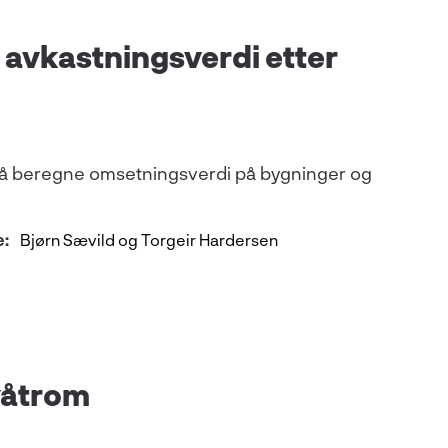
 avkastningsverdi etter
re å beregne omsetningsverdi på bygninger og
e:
Bjørn Sævild og Torgeir Hardersen
våtrom