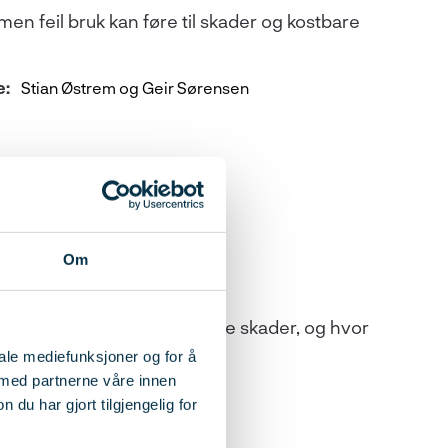
en feil bruk kan føre til skader og kostbare
e:
Stian Østrem og Geir Sørensen
Om
risiko for geologisk betingete skader, og hvor
ved eiendommer.
iale mediefunksjoner og for å
 med partnerne våre innen
rbjørn Kaland
u har gjort tilgjengelig for