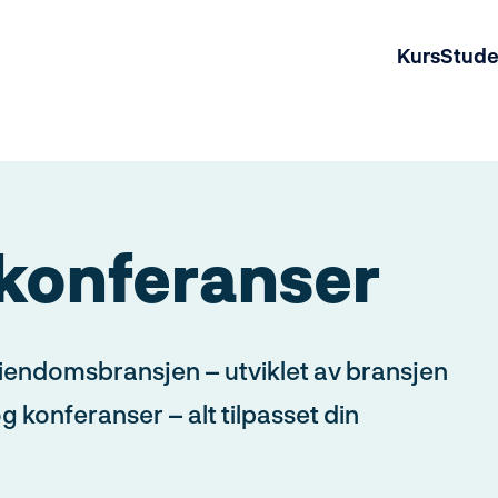
Kurs
Stud
konferanser
g eiendomsbransjen – utviklet av bransjen
g konferanser – alt tilpasset din