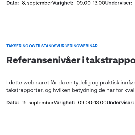
Dato:
8. september
Varighet:
09.00-13.00
Underviser:
TAKSERING OG TILSTANDSVURDERING
WEBINAR
Referansenivåer i takstrappo
I dette webinaret får du en tydelig og praktisk innf
takstrapporter, og hvilken betydning de har for kva
Dato:
15. september
Varighet:
09.00-13.00
Underviser: