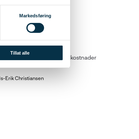
Markedsføring
Tillat alle
tssikre innholdet, og hva er kostnader
ls-Erik Christiansen