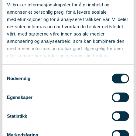
Vi bruker informasjonskapsler for å gi innhold og
annonser et personlig preg, for å levere sosiale
mediefunksjoner og for å analysere trafikken vår. Vi deler
TAKSERING OG TILSTANDSVURDERING
KONFERANSE
OPPMØTE
dessuten informasjon om hvordan du bruker nettstedet
vårt, med partnerne våre innen sosiale medier,
Vestfoldkonferansen
annonsering og analysearbeid, som kan kombinere den
med annen informasjon du har gjort tilgjengelig for dem,
eller som de har samlet inn gjennom din bruk av
Velkommen til Vestfoldkonferansen på Farris
tjenestene deres.
Bad – en faglig og sosial møteplass for
Samtykkevalg
takstingeniører i regionen.
Nødvendig
Dato:
4.-5. september
Sted:
Farris Bad
Egenskaper
Statistikk
Markedsføring