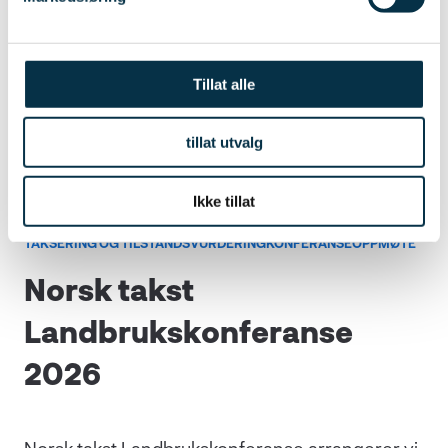
Tillat alle
tillat utvalg
Ikke tillat
TAKSERING OG TILSTANDSVURDERING
KONFERANSE
OPPMØTE
Norsk takst
Landbrukskonferanse
2026
Norsk takst Landbrukskonferanse arrangerer vi