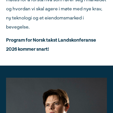
og hvordan vi skal agere i møte med nye krav,
ny teknologi og et eiendomsmarked i
Adresse
bevegelse.
Postnr
Program for Norsk takst Landskonferanse
Søk
2026 kommer snart!
etter:
Poststed
Org nummer
Ved å sende inn skjema samtykker du til håndtering av
personopplysninger
.