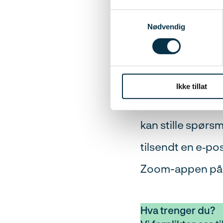
Kurset ledes av 
Samtykkevalg
Nødvendig
Stian Østrem, da
Hvordan gjenn
Ikke tillat
Kurset gjennomfø
kan stille spørsmå
tilsendt en e‑po
Zoom-appen på di
Hva trenger du?