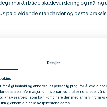
 deg innsikt i både skadevurdering og måling a
us på gjeldende standarder og beste praksis
:
 i våtrom
– hva det er, hvordan det legges og mu
 skader
– vanlige feil og hvordan du analyserer 
Detaljer
leranser
– forstå NS 3420, retnings- og planhetst
ookies
oleranser iht. NS-EN 14411
 for å gi innhold og annonser et personlig preg, for å levere sos
deler dessuten informasjon om hvordan du bruker nettstedet vårt,
og analysearbeid, som kan kombinere den med annen informasjon d
tene!
 inn gjennom din bruk av tjenestene deres.