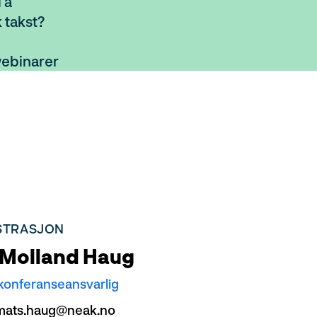
l å
k takst?
webinarer
STRASJON
 Molland Haug
 konferanseansvarlig
mats.haug@neak.no