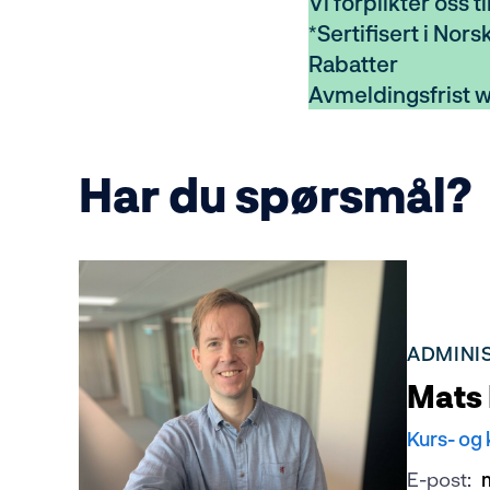
Vi forplikter oss ti
*Sertifisert i Nors
Rabatter
Avmeldingsfrist 
Har du spørsmål?
ADMINI
Mats
Kurs- og
E-post: