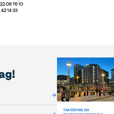
22 08 76 10
 42 14 33
ag!
TAKSERING OG