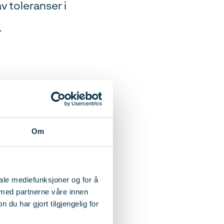
v toleranser i
.
ligheter for
dem
Om
oleranser, samt
iale mediefunksjoner og for å
 med partnerne våre innen
u har gjort tilgjengelig for