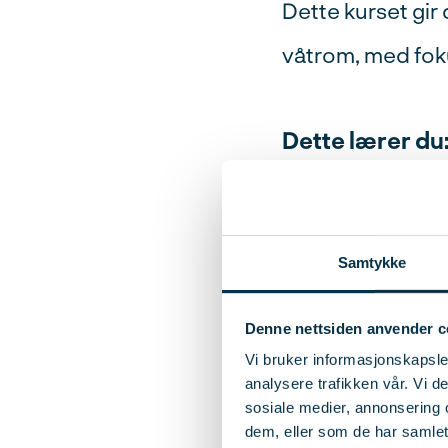
Dette kurset gir
våtrom, med fok
Dette lærer du
Mikrosement
reparasjon
Vurdering av
Samtykke
Måling av to
Denne nettsiden anvender c
flis- og fuget
Vi bruker informasjonskapsler
analysere trafikken vår. Vi 
sosiale medier, annonsering 
Lær av eksper
dem, eller som de har samlet