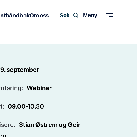
enthåndbok
Om oss
Søk
Meny
9. september
medlem i Norsk
mføring:
Webinar
t:
09.00-10.30
isere:
Stian Østrem og Geir
en