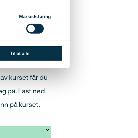
r Våtrom (FFV) og
Markedsføring
å mikrosement.
Tillat alle
ive på nett og
 av kurset får du
eg på. Last ned
nn på kurset.