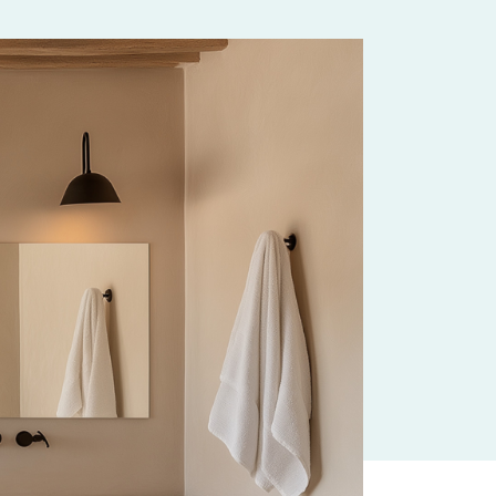
ma samtykker du til håndtering av
personopplysninger
.