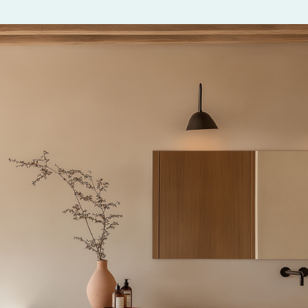
Adresse
Postnr
Poststed
Org nummer
Ved å sende inn skje