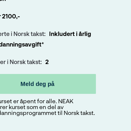
dlem i Norsk takst, fyll ut dette
r 2100,-
erte i Norsk takst:
Inkludert i årlig
danningsavgift*
er i Norsk takst:
2
Meld deg på
rset er åpent for alle. NEAK
rer kurset som en del av
danningsprogrammet til Norsk takst.