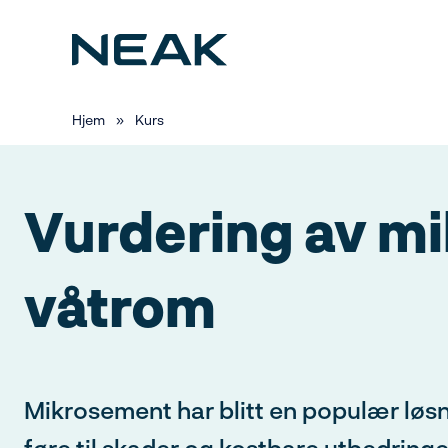
Hopp
til
hovedinnhold
Valgt kursdato
Hjem
»
Kurs
29. september 2026
Vurdering av m
Medlem i Nor
våtrom
takst:
Mikrosement har blitt en populær løsn
føre til skader og kostbare utbedringe