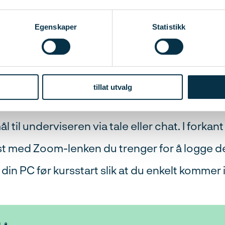
seniorrådgiver Geir Sørensen fra Fagrådet fo
Egenskaper
Statistikk
glig leder i Surface Design – en spesialist p
omføres kurset?
tillat utvalg
res som webinar. Du følger undervisningen l
l til underviseren via tale eller chat. I forkant
st med Zoom-lenken du trenger for å logge d
n PC før kursstart slik at du enkelt kommer i