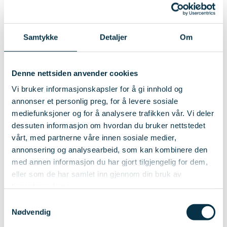
Hos oss blir du ikke borte i mengden. Våre
veiledere og undervisere vil gi deg de
Samtykke
Detaljer
Om
tilbakemeldingene du trenger for å kunne
fullføre på en god måte. Du kan ta kontakt med
Denne nettsiden anvender cookies
både veileder og administrasjon gjennom e-
Vi bruker informasjonskapsler for å gi innhold og
læringsportal, e-post eller telefon. Vårt
annonser et personlig preg, for å levere sosiale
kvalitetssystem legger til rette for at du som
mediefunksjoner og for å analysere trafikken vår. Vi deler
dessuten informasjon om hvordan du bruker nettstedet
kursdeltaker skal oppleve et trygt og godt
vårt, med partnerne våre innen sosiale medier,
læringsmiljø.
annonsering og analysearbeid, som kan kombinere den
med annen informasjon du har gjort tilgjengelig for dem,
eller som de har samlet inn gjennom din bruk av
tjenestene deres.
Vårt kvalitetssystem
Samtykkevalg
Nødvendig