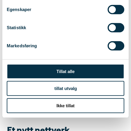
Egenskaper
Statistikk
Markedsføring
Tillat alle
tillat utvalg
AI-generert bilde fra adobe firefly
Ikke tillat
Et nytt nettverk