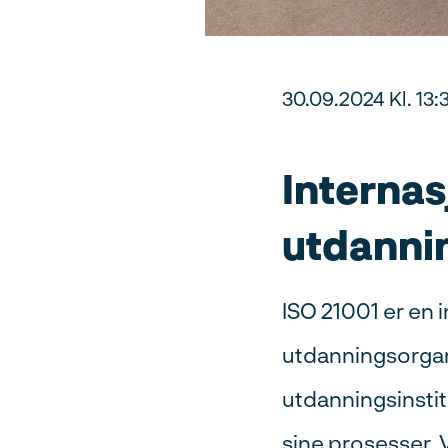
30.09.2024 Kl. 13:
Internas
utdanni
ISO 21001 er en 
utdanningsorgani
utdanningsinstit
sine prosesser. 