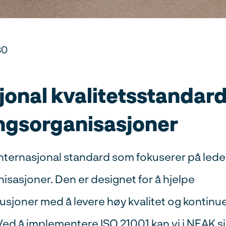
30
jonal kvalitetsstandard
ngsorganisasjoner
internasjonal standard som fokuserer på led
sasjoner. Den er designet for å hjelpe
usjoner med å levere høy kvalitet og kontinue
Ved å implementere ISO 21001 kan vi i NEAK sik