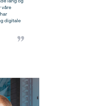
åde lang og
v våre
 har
g digitale