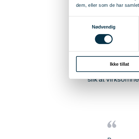
dem, eller som de har samlet
Ved å velge serti
Samtykkevalg
av vårt ledelsess
Nødvendig
perioden gjennom
sertifiseres. Det
standarden. Revi
Ikke tillat
slik at virksomhe