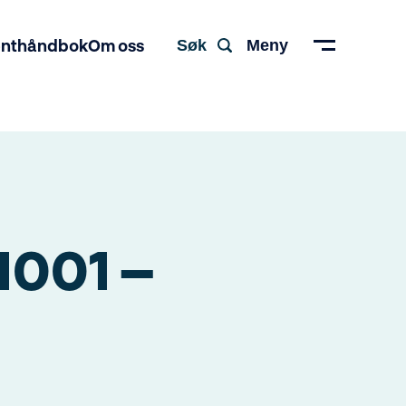
enthåndbok
Om oss
Søk
Meny
1001 –