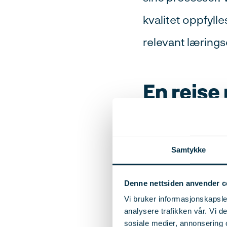
kvalitet oppfylle
relevant lærings
En reise
Som et ledd i å 
etablere et godt
Samtykke
krav i leveransen
Denne nettsiden anvender c
oppmerksom på I
Vi bruker informasjonskapsler
analysere trafikken vår. Vi 
for å bli sertifiser
sosiale medier, annonsering 