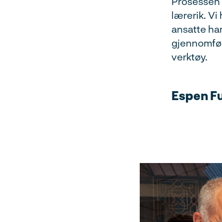
Prosessen 
lærerik. Vi
ansatte har
gjennomfør
verktøy.
Espen Fu