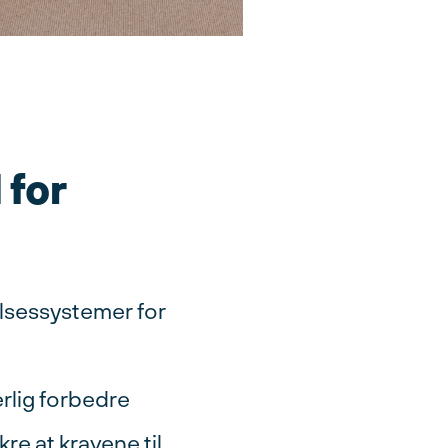
 for
elsessystemer for
rlig forbedre
re at kravene til