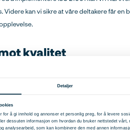
s. Videre kan vi sikre at våre deltakere får en
opplevelse.
 mot kvalitet
søke om fagskoleakkreditering, hadde vi i NEA
 ledelsessystem som sikrer kvalitet, effektive
Detaljer
 til fremtidige kursdeltakere. En konsulent gj
ookies
SO 21001-standarden og vi kontaktet Kiwa
 for å gi innhold og annonser et personlig preg, for å levere sos
deler dessuten informasjon om hvordan du bruker nettstedet vårt,
t.
og analysearbeid, som kan kombinere den med annen informasjon d