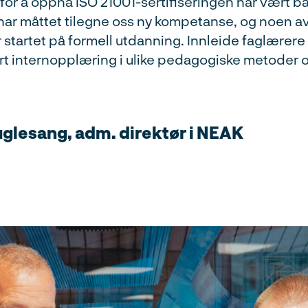
for å oppnå ISO 21001-sertifiseringen har vært b
 har måttet tilegne oss ny kompetanse, og noen a
 startet på formell utdanning. Innleide faglærere
t internopplæring i ulike pedagogiske metoder o
glesang, adm. direktør i NEAK