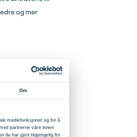
 bedre og mer
K behov for å
 løsninger og
Om
orde oss først
 om mulighetene
iale mediefunksjoner og for å
 med partnerne våre innen
u har gjort tilgjengelig for