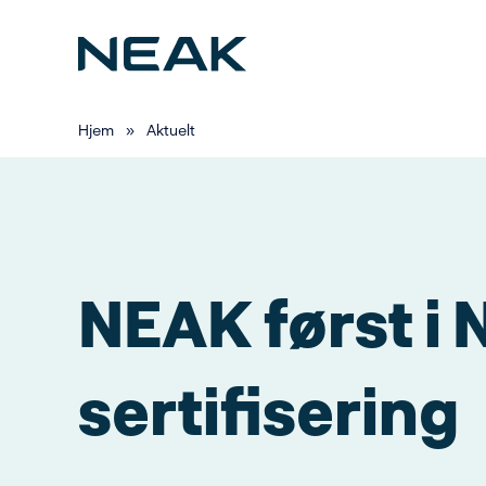
Hopp
til
hovedinnhold
Hjem
»
Aktuelt
NEAK først i
sertifisering