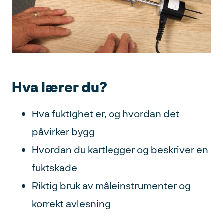
Adresse
Postnr
Hva lærer du?
Hva fuktighet er, og hvordan det
Poststed
påvirker bygg
Hvordan du kartlegger og beskriver en
Org nummer
fuktskade
Riktig bruk av måleinstrumenter og
Ved å sende inn skjema samtykker du til håndtering av
korrekt avlesning
personopplysninger
.