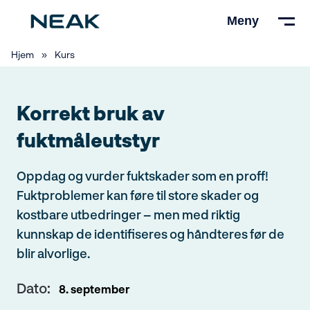
Hopp
Meny
til
hovedinnhold
Valgt kursdato
Hjem
»
Kurs
8. september 2026
Korrekt bruk av
fuktmåleutstyr
Medlem i Norsk takst:
Oppdag og vurder fuktskader som en proff!
Fuktproblemer kan føre til store skader og
Hurtigpåmelding - Logg inn med ditt
kostbare utbedringer – men med riktig
brukernavn og passord hos Norsk
kunnskap de identifiseres og håndteres før de
takst og send inn påmelding.
blir alvorlige.
Dato:
8. september
E-post