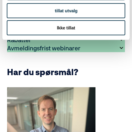
tillat utvalg
Hva trenger du?
Vi forplikter oss til å
Ikke tillat
*Sertifisert i Norsk takst?
Rabatter
Avmeldingsfrist webinarer
Har du spørsmål?