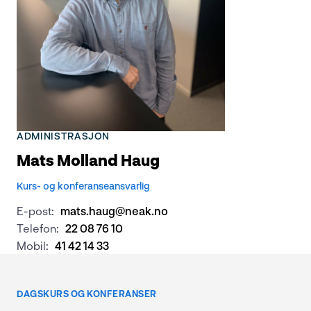
ADMINISTRASJON
Mats Molland Haug
Kurs- og konferanseansvarlig
E-post:
mats.haug@neak.no
Telefon:
22 08 76 10
Mobil:
41 42 14 33
DAGSKURS OG KONFERANSER