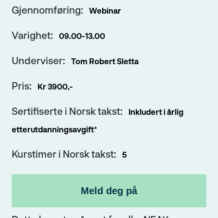
Gjennomføring:
Webinar
Passord
Varighet:
09.00-13.00
Underviser:
Tom Robert Sletta
Glemt passord?
Klikk her
Pris:
Kr 3900,-
Ved å sende inn skjema samtykker du til håndtering av
personopplysninger
.
Sertifiserte i Norsk takst:
Inkludert i årlig
etterutdanningsavgift*
Kurstimer i Norsk takst:
5
Meld deg på
Ikke medlem i Norsk takst: