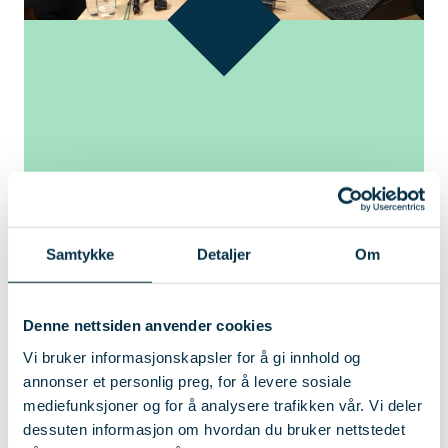
Underviser på kurset
Tom Robert Sletta har lang erfaring
Samtykke
Detaljer
Om
med fuktproblematikk fra
takstbransjen. Han jobber i dag som
forretningsutvikler i VIS Forsikring.
Denne nettsiden anvender cookies
Vi bruker informasjonskapsler for å gi innhold og
annonser et personlig preg, for å levere sosiale
mediefunksjoner og for å analysere trafikken vår. Vi deler
dessuten informasjon om hvordan du bruker nettstedet