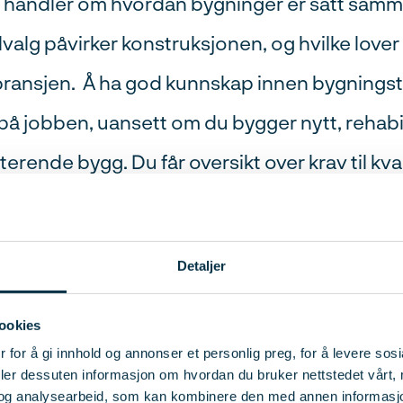
 handler om hvordan bygninger er satt sam
valg påvirker konstruksjonen, og hvilke lover 
bransjen. Å ha god kunnskap innen bygningst
 på jobben, uansett om du bygger nytt, rehabil
sterende bygg. Du får oversikt over krav til kval
 regelverk, og vet hva som kreves for å lev
g tåler kontroll. Du lærer også om materialva
Detaljer
vordan varme, luft og fukt transporteres, og 
r påvirker inneklimaet, helse og komfort – vi
ookies
 for å gi innhold og annonser et personlig preg, for å levere sos
alle som skal bruke bygget.
deler dessuten informasjon om hvordan du bruker nettstedet vårt,
og analysearbeid, som kan kombinere den med annen informasjon d