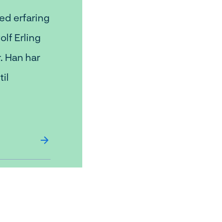
ed erfaring
lf Erling
. Han har
il