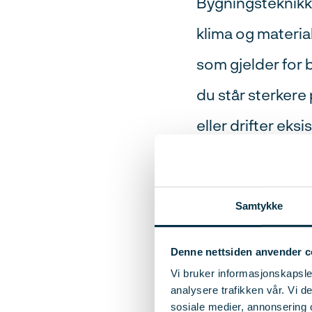
Bygningsteknikk
klima og material
som gjelder for 
du står sterkere
eller drifter eksi
dokumentasjon og
som holder mål o
Samtykke
bygningsfysikk, h
valg av materiale
Denne nettsiden anvender c
Vi bruker informasjonskapsler
både for deg og 
analysere trafikken vår. Vi 
sosiale medier, annonsering 