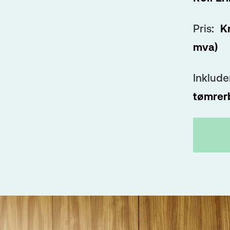
Pris:
Kr
mva)
Inklude
tømrer