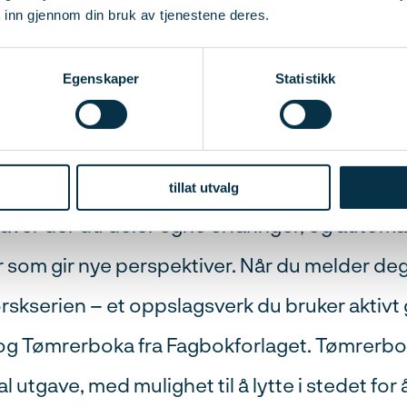
 inn gjennom din bruk av tjenestene deres.
 gjennomføres kurset?
Egenskaper
Statistikk
r deg som liker å jobbe selvstendig, men som
te underveis. Du følger et fast løp med digita
g og interaktive oppgaver. Underveis får du
tillat utvalg
ver der du deler egne erfaringer, og automa
 som gir nye perspektiver. Når du melder deg 
forskserien – et oppslagsverk du bruker aktiv
g Tømrerboka fra Fagbokforlaget. Tømrerboka
l utgave, med mulighet til å lytte i stedet for 