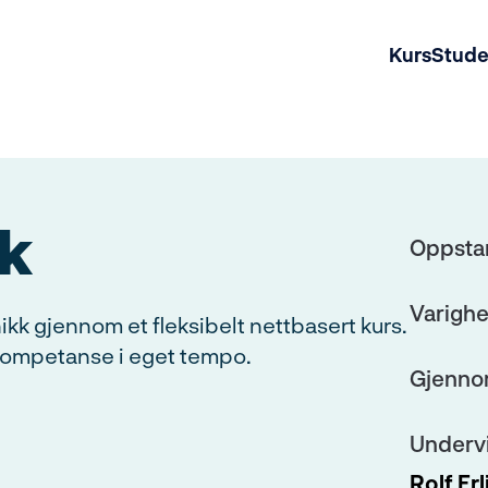
Kurs
Stud
k
Oppsta
Varighe
kk gjennom et fleksibelt nettbasert kurs.
 kompetanse i eget tempo.
Gjenno
Underv
Rolf Er