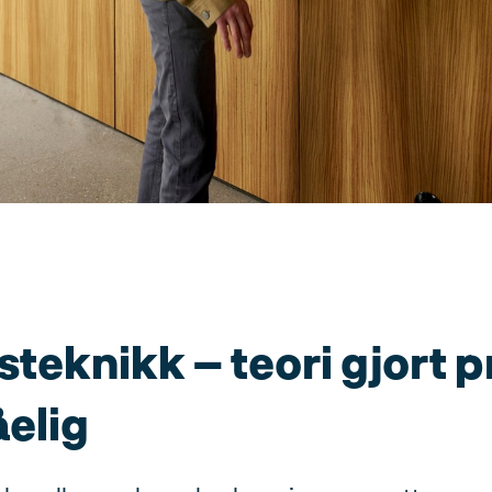
teknikk – teori gjort p
åelig