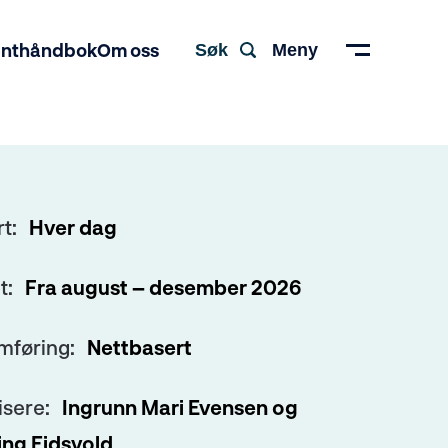
enthåndbok
Om oss
Søk
Meny
rt:
Hver dag
t:
Fra august – desember 2026
mføring:
Nettbasert
isere:
Ingrunn Mari Evensen og
ling Eidsvold