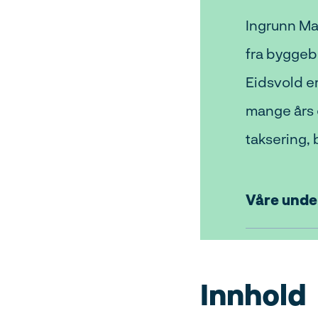
Ingrunn Ma
fra byggeb
Eidsvold e
mange års e
taksering,
Våre unde
Innhold