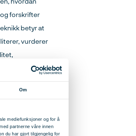
men, hvordan
og forskrifter
eknikk betyr at
iterer, vurderer
itet,
ere fagarbeid
lg og
Om
hvorfor riktig
ktige forhold
iale mediefunksjoner og for å
 med partnerne våre innen
u har gjort tilgjengelig for