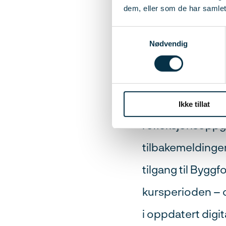
dem, eller som de har samlet
Hvordan
Samtykkevalg
Nødvendig
Kurset passer fo
struktur og støt
videoundervisnin
Ikke tillat
refleksjonsoppga
tilbakemeldinger
tilgang til Bygg
kursperioden – o
i oppdatert digita