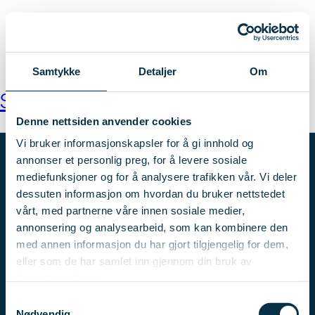
Hopp
Meny
til
hovedinnhold
Hjem
Søk
Samtykke
Detaljer
Om
etter:
Susanne Brevik Lie
Denne nettsiden anvender cookies
Vi bruker informasjonskapsler for å gi innhold og
annonser et personlig preg, for å levere sosiale
mediefunksjoner og for å analysere trafikken vår. Vi deler
dessuten informasjon om hvordan du bruker nettstedet
vårt, med partnerne våre innen sosiale medier,
Vi bygger kompetanse!
Sertifisering:
annonsering og analysearbeid, som kan kombinere den
med annen informasjon du har gjort tilgjengelig for dem,
eller som de har samlet inn gjennom din bruk av
tjenestene deres.
Samtykkevalg
Nødvendig