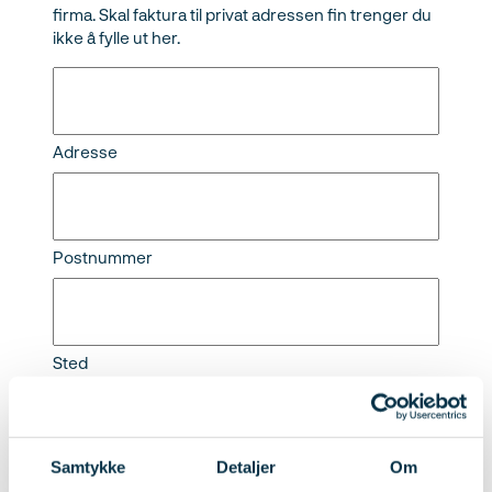
firma. Skal faktura til privat adressen fin trenger du
ikke å fylle ut her.
Adresse
Postnummer
Sted
Privat adresse
(Påkrevd)
Samtykke
Detaljer
Om
Fagrådet for Våtrom må også registrere
privatadressen din.