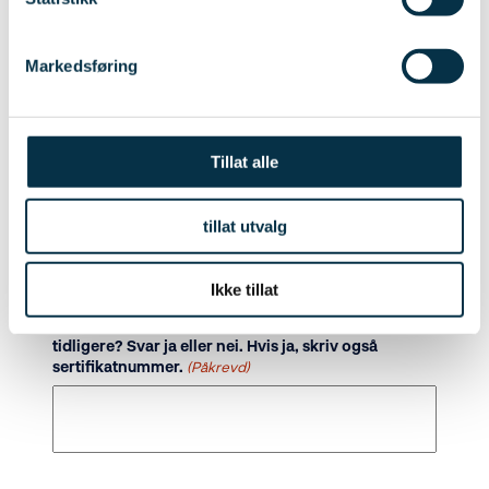
Mobil
(Påkrevd)
Markedsføring
Hva er din bakgrunn?
(Påkrevd)
Tillat alle
Takstingeniør/Bygningssakkyndig
tillat utvalg
Takstingeniør under utdanning
Annen bakgrunn, godkjent av FFV
Ikke tillat
Har du et våtrromssertifikat modul A eller B fra
tidligere? Svar ja eller nei. Hvis ja, skriv også
sertifikatnummer.
(Påkrevd)