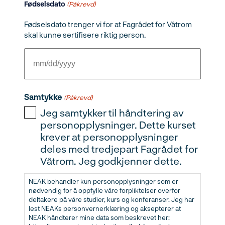
Fødselsdato
(Påkrevd)
Fødselsdato trenger vi for at Fagrådet for Våtrom
skal kunne sertifisere riktig person.
MM
slash
Samtykke
DD
(Påkrevd)
slash
Jeg samtykker til håndtering av
personopplysninger. Dette kurset
YYYY
krever at personopplysninger
deles med tredjepart Fagrådet for
Våtrom. Jeg godkjenner dette.
NEAK behandler kun personopplysninger som er
nødvendig for å oppfylle våre forpliktelser overfor
deltakere på våre studier, kurs og konferanser. Jeg har
lest NEAKs personvernerklæring og aksepterer at
NEAK håndterer mine data som beskrevet her: