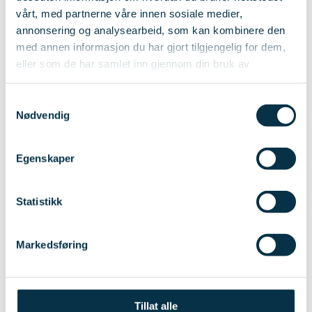
Kostnad, fakturering og finansiering
vårt, med partnerne våre innen sosiale medier,
annonsering og analysearbeid, som kan kombinere den
med annen informasjon du har gjort tilgjengelig for dem,
eller som de har samlet inn gjennom din bruk av
tjenestene deres.
Samtykkevalg
Nødvendig
Egenskaper
Statistikk
Kvalitet i alle ledd
Markedsføring
Vi er sertifisert etter ISO 21001 —
Ledelsessystemer for
utdanningsorganisasjoner.
Tillat alle