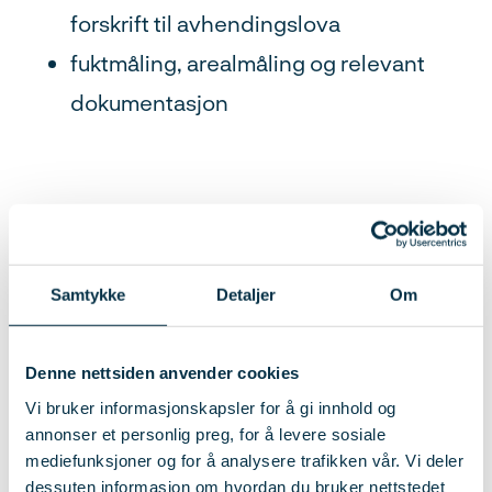
forskrift til avhendingslova
fuktmåling, arealmåling og relevant
dokumentasjon
Kursplan
Samtykke
Detaljer
Om
Hvem passer tilstandsanalyse av bolig
for?
Denne nettsiden anvender cookies
Slik gjennomføres kurset
Vi bruker informasjonskapsler for å gi innhold og
Seminarer via webinar høsten 2026
annonser et personlig preg, for å levere sosiale
Muligheter etter kurset
mediefunksjoner og for å analysere trafikken vår. Vi deler
Hva trenger du?
dessuten informasjon om hvordan du bruker nettstedet