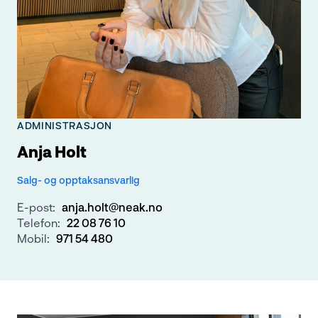
ADMINISTRASJON
Anja Holt
Salg- og opptaksansvarlig
E-post:
anja.holt@neak.no
Telefon:
22 08 76 10
Mobil:
971 54 480