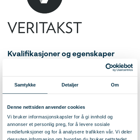
Kvalifikasjoner og egenskaper
Utdanning/arbeidserfaring innen
byggfaget (Mesterbrev, ingeniør/tek.
Samtykke
Detaljer
Om
fagskole el.)
Erfaring fra takstbransjen er en fordel
Denne nettsiden anvender cookies
(men ikke et krav)
Vi bruker informasjonskapsler for å gi innhold og
annonser et personlig preg, for å levere sosiale
Er skrivevant og har god muntlig
mediefunksjoner og for å analysere trafikken vår. Vi deler
kommunikasjonsevne
dessuten informasjon om hvordan du bruker nettstedet