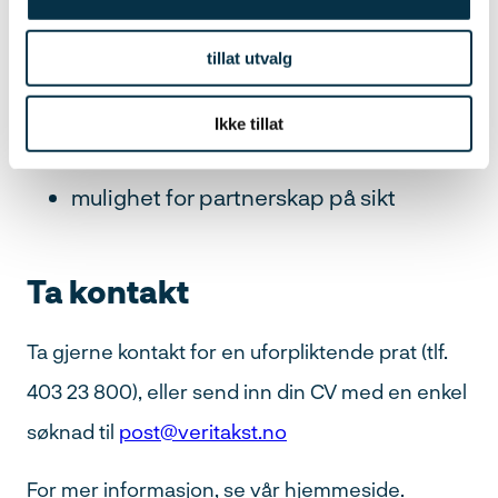
nødvendig utstyr for å jobbe som
tillat utvalg
takstmann
provisjonslønn med gode muligheter
Ikke tillat
for den rette kandidat
mulighet for partnerskap på sikt
Ta kontakt
Ta gjerne kontakt for en uforpliktende prat (tlf.
403 23 800), eller send inn din CV med en enkel
søknad til
post@veritakst.no
For mer informasjon, se vår hjemmeside.