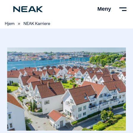
Hopp
Meny
til
hovedinnhold
Hjem
»
NEAK Karriere