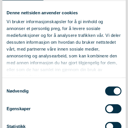
Har god teknisk forståelse
Denne nettsiden anvender cookies
Er en proaktiv problemløser
Vi bruker informasjonskapsler for å gi innhold og
annonser et personlig preg, for å levere sosiale
Bygger gode relasjoner med kolleger
mediefunksjoner og for å analysere trafikken vår. Vi deler
og kunder.
dessuten informasjon om hvordan du bruker nettstedet
vårt, med partnerne våre innen sosiale medier,
Er opptatt av samarbeid
annonsering og analysearbeid, som kan kombinere den
Jobber strukturert med fokus på
med annen informasjon du har gjort tilgjengelig for dem,
eller som de har samlet inn gjennom din bruk av
kvalitet
tjenestene deres.
Er positiv og har en offensiv innstilling
Samtykkevalg
Nødvendig
Trives med tidvis høyt tempo
Egenskaper
Vi kan tilby:
Statistikk