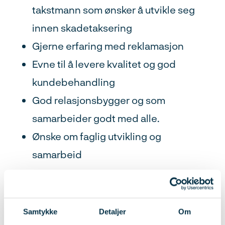
takstmann som ønsker å utvikle seg
innen skadetaksering
Gjerne erfaring med reklamasjon
Evne til å levere kvalitet og god
kundebehandling
God relasjonsbygger og som
samarbeider godt med alle.
Ønske om faglig utvikling og
samarbeid
Vi tror du vil trives hos oss
Samtykke
Detaljer
Om
hvis du: