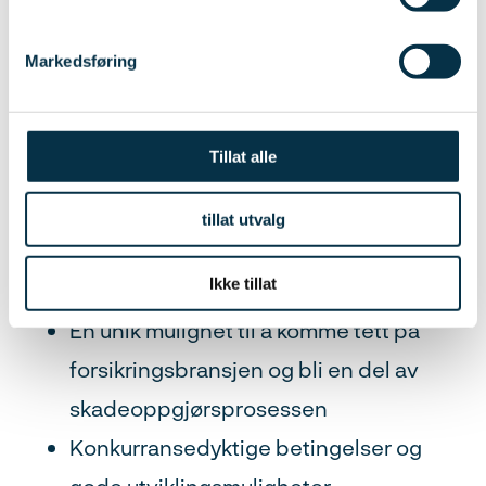
Spennende og varierte oppdrag
Muligheten til å bygge opp og bli en
Markedsføring
del av et sterkt faglig team
Muligheten til å kunne ta del i
Tillat alle
oppbygging av Norges beste takst-
team
tillat utvalg
Et inkluderende arbeidsmiljø med
Ikke tillat
dyktige og erfarne skadebehandlere
En unik mulighet til å komme tett på
forsikringsbransjen og bli en del av
skadeoppgjørsprosessen
Konkurransedyktige betingelser og