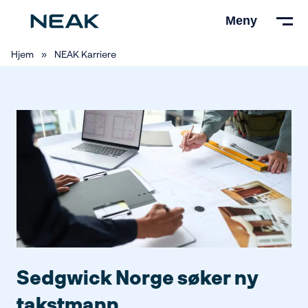
Hopp
Meny
til
hovedinnhold
Hjem
»
NEAK Karriere
Sedgwick Norge søker ny
takstmann